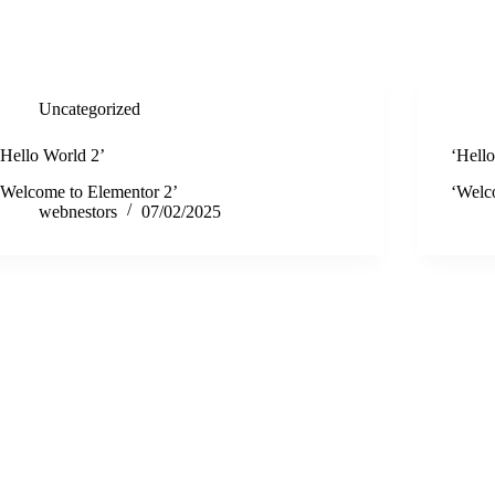
Αρχική
Τιμές Ενέργειας
Σχετικά με Εμάς
Επικοιν
Uncategorized
‘Hello World 2’
‘Hell
‘Welcome to Elementor 2’
‘Welc
webnestors
07/02/2025