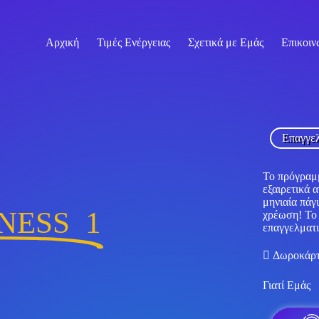
Αρχική
Τιμές Ενέργειας
Σχετικά με Εμάς
Επικοιν
Επαγγε
Το πρόγραμ
εξαιρετικά 
μηνιαία πάγ
INESS 1
χρέωση! Το
επαγγελματι
 Δωροκάρτα
Γιατί Εμάς