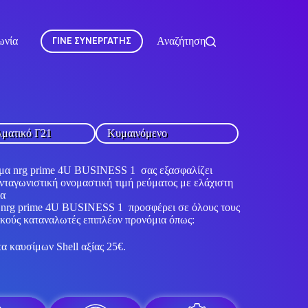
ωνία
ΓΙΝΕ ΣΥΝΕΡΓΑΤΗΣ
Αναζήτηση
λματικό Γ21
Κυμαινόμενο
μα nrg prime 4U BUSINESS 1 σας εξασφαλίζει
ανταγωνιστική ονομαστική τιμή ρεύματος με ελάχιστη
ια
 nrg prime 4U BUSINESS 1 προσφέρει σε όλους τους
κούς καταναλωτές επιπλέον προνόμια όπως:
 καυσίμων Shell αξίας 25€.