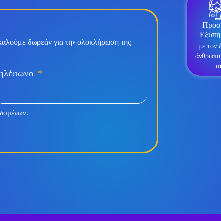
Προσ
Εξυπη
καλούμε δωρεάν για την ολοκλήρωση της
με τον 
άνθρωπο
σ
ηλέφωνο
εδομένων.