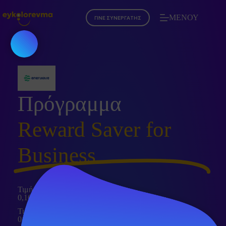
ΜΕΝΟΥ
ΓΙΝΕ ΣΥΝΕΡΓΑΤΗΣ
Πρόγραμμα
Reward Saver for
Business
Τιμή Κιλοβατώρας
0,1699€
Τιμή Παγίου
0,0€