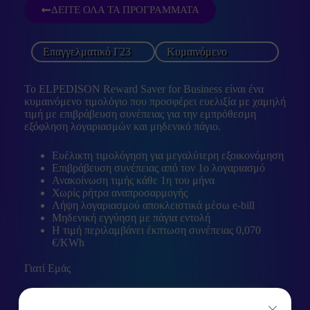
ΔΕΙΤΕ ΟΛΑ ΤΑ ΠΡΟΓΡΑΜΜΑΤΑ
Επαγγελματικό Γ23
Κυμαινόμενο
Το ELPEDISON Reward Saver for Business είναι ένα
κυμαινόμενο τιμολόγιο που προσφέρει ευελιξία με χαμηλή
τιμή με επιβράβευση συνέπειας για την εμπρόθεσμη
εξόφληση λογαριασμών και μηδενικό πάγιο.
Ευέλικτη τιμολόγηση για μεγαλύτερη εξοικονόμηση
Επιβράβευση συνέπειας από τον 1o λογαριασμό
Ανακοίνωση τιμής κάθε 1η του μήνα
Χωρίς ρήτρα αναπροσαρμογής
Λήψη λογαριασμού αποκλειστικά μέσω e-bill
Μηδενική εγγύηση με πάγια εντολή
Η τιμή περιλαμβάνει έκπτωση συνέπειας 0,070
€/KWh
Γιατί Εμάς