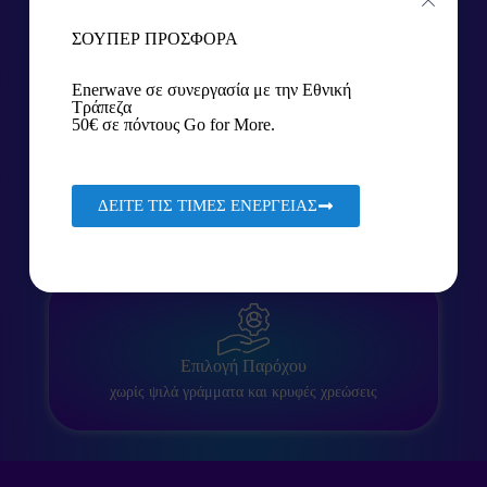
ΣΟΥΠΕΡ ΠΡΟΣΦΟΡΑ
Προσωπική Εξυπηρέτηση
με τον δικό σου άνθρωπο στο πλαί σου
Enerwave σε συνεργασία με την Εθνική
Τράπεζα
50€ σε πόντους Go for More.
ΔΕΙΤΕ ΤΙΣ ΤΙΜΕΣ ΕΝΕΡΓΕΙΑΣ
Γρήγορη Εξυπηρέτηση
με απλά και γρήγορα βήματα
Επιλογή Παρόχου
χωρίς ψιλά γράμματα και κρυφές χρεώσεις