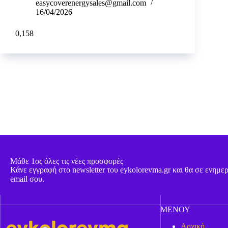
easycoverenergysales@gmail.com
16/04/2026
0,158
Μάθε 1ος όλες τις νέες προσφορές
Κάνε εγγραφή στο newsletter του eykolorevma.gr και θα σε ενημ
email σου.
ΜΕΝΟΥ
Αρχική